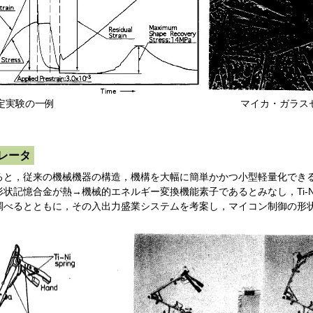
復力測定実験の一例 マイカ・ガラスセラミ
レータ
と，従来の機械機器の構造，機構を大幅に簡単かかつ小型軽量化でき
記憶合金が熱→機械的エネルギー変換機能素子であるとみなし，Ti‐Ni
調べるとともに，その入出力盛業システムを考案し，マイコン制御の形