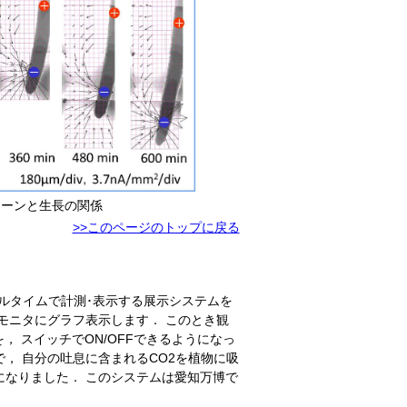
と生長の関係
>>このページのトップに戻る
ルタイムで計測･表示する展示システムを
モニタにグラフ表示します． このとき観
 スイッチでON/OFFできるようになっ
， 自分の吐息に含まれるCO2を植物に吸
になりました． このシステムは愛知万博で