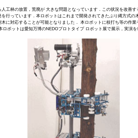
人工林の放置，荒廃が 大きな問題となっています．この状況を改善す
発を行っています．本ロボットはこれまで開発されてきたぶり縄方式の木
樹木に対応することが可能となりました． 本ロボットに枝打ち等の作業
本ロボットは愛知万博のNEDOプロトタイプ ロボット展で展示，実演