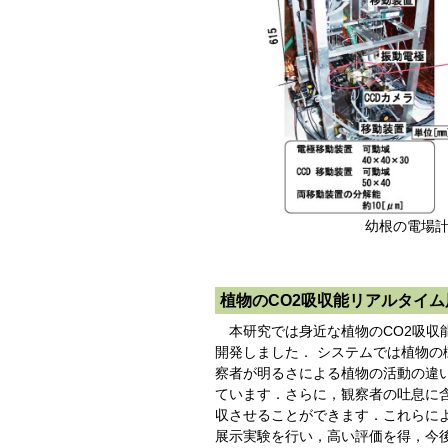
幼根の
植物のCO2吸収能リアルタイ
本研究では身近な植物のCO2吸収能
開発しました． システムでは植物の
察者が明るさによる植物の活動の違い
ています．さらに，観察者の吐息に含
収させることができます．これらによ
展示実験を行い，高い評価を得，今