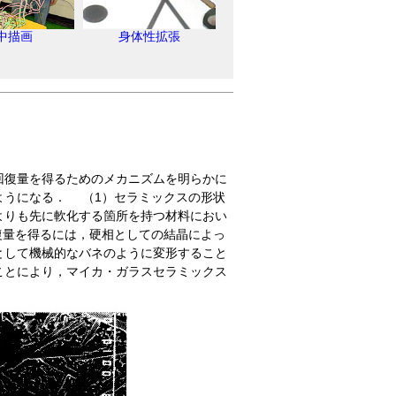
中描画
身体性拡張
回復量を得るためのメカニズムを明らかに
ようになる． （1）セラミックスの形状
よりも先に軟化する箇所を持つ材料におい
復量を得るには，硬相としての結晶によっ
として機械的なバネのように変形すること
ことにより，マイカ・ガラスセラミックス