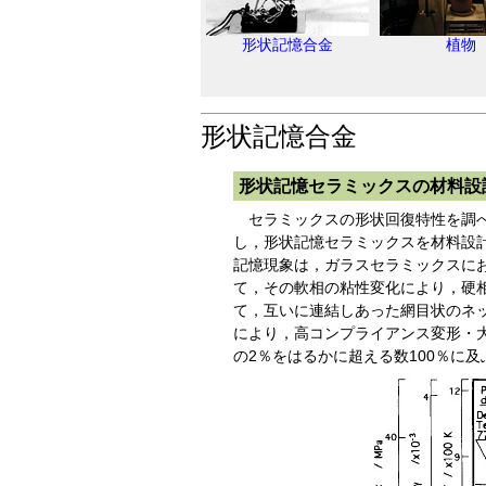
形状記憶合金
植物
形状記憶合金
形状記憶セラミックスの材料設
セラミックスの形状回復特性を調べ
し，形状記憶セラミックスを材料設
記憶現象は，ガラスセラミックスに
て，その軟相の粘性変化により，硬
て，互いに連結しあった網目状のネ
により，高コンプライアンス変形・
の2％をはるかに超える数100％に