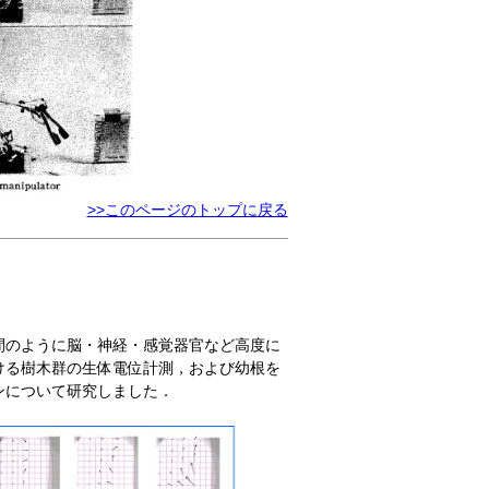
>>このページのトップに戻る
間のように脳・神経・感覚器官など高度に
ける樹木群の生体電位計測，および幼根を
ンについて研究しました．