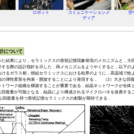
ロボット
コミュニケーションメ
空
ディア
計について
た結果により，セラミックスの形状記憶現象発現のメカニズムと，大
計する際の設計指針を示した．両メカニズムをようやくすると，以下の
おけるガラス相，焼結セラミックスにおける粒界のように，高温域で他
相の弾性変形を拘束・開放することにより発現する． （2）大きな回
ットワーク組織を構築することが重要である．結晶ネットワークが全体
大回復量が可能となる．結晶により構成されるマイクロバネを改善する
及ぶ回復量を持つ形状記憶セラミックスの創製が期待できる．