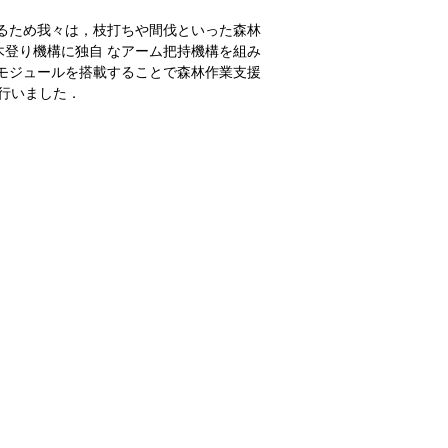
るため我々は，枝打ちや間伐といった森林
登り機構に独自 なアーム把持機構を組み
モジュールを搭載することで森林作業支援
を行いました．