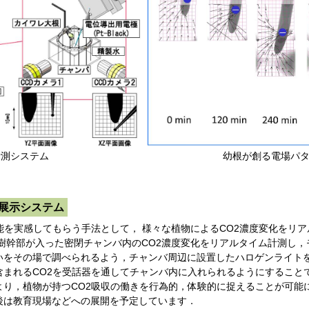
電場計測システム 幼根が創る電場パターン
ム展示システム
を実感してもらう手法として， 様々な植物によるCO2濃度変化をリア
樹幹部が入った密閉チャンバ内のCO2濃度変化をリアルタイム計測し，
をその場で調べられるよう，チャンバ周辺に設置したハロゲンライトを，
まれるCO2を受話器を通してチャンバ内に入れられるようにすることで
り，植物が持つCO2吸収の働きを行為的，体験的に捉えることが可能
後は教育現場などへの展開を予定しています．